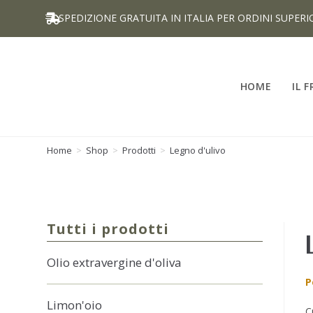
SPEDIZIONE GRATUITA IN ITALIA PER ORDINI SUPERIO
HOME
IL 
Home
>
Shop
>
Prodotti
>
Legno d'ulivo
Tutti i prodotti
Olio extravergine d'oliva
P
Limon'oio
C