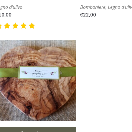
gno d'ulivo
Bomboniere
,
Legno d'uli
10,00
€
22,00
Valutato
5.00
su
5