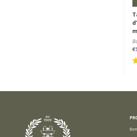
T
d
m
B
€
PR
Bom