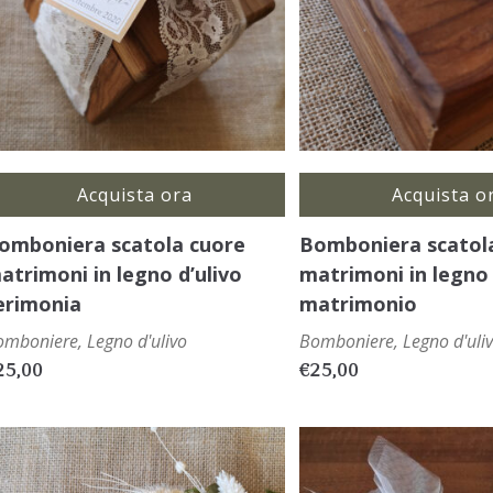
Acquista ora
Acquista o
omboniera scatola cuore
Bomboniera scatol
atrimoni in legno d’ulivo
matrimoni in legno 
erimonia
matrimonio
omboniere
,
Legno d'ulivo
Bomboniere
,
Legno d'uli
25,00
€
25,00