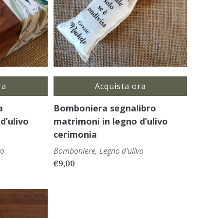
ra
Acquista ora
a
Bomboniera segnalibro
d’ulivo
matrimoni in legno d’ulivo
cerimonia
vo
Bomboniere
,
Legno d'ulivo
€
9,00