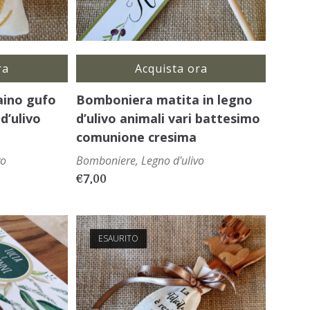
ra
Acquista ora
aino gufo
Bomboniera matita in legno
d’ulivo
d’ulivo animali vari battesimo
comunione cresima
vo
Bomboniere
,
Legno d'ulivo
€
7,00
ESAURITO