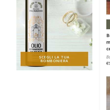
B
m
c
B
SCEGLI LA TUA
BOMBONIERA
€