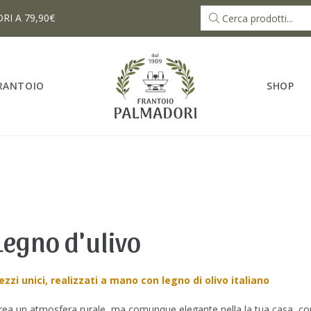
RI A 79,90€
FRANTOIO
SHOP
Legno d'ulivo
ezzi unici, realizzati a mano con legno di olivo italiano
rea un atmosfera rurale, ma comunque elegante nella la tua casa, con a