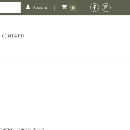
|
|
Account
0
CONTATTI
rticoli in legno d’ulivo.