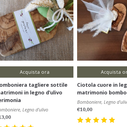
Acquista ora
Acquista o
omboniera tagliere sottile
Ciotola cuore in leg
atrimoni in legno d’ulivo
matrimonio bombo
erimonia
Bomboniere
,
Legno d'uli
€
10,00
omboniere
,
Legno d'ulivo
13,00