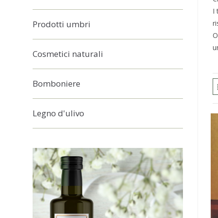
I
Prodotti umbri
r
O
u
Cosmetici naturali
Bomboniere
Legno d'ulivo