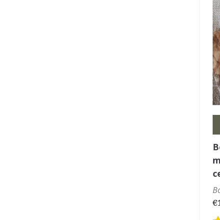
B
m
c
B
€