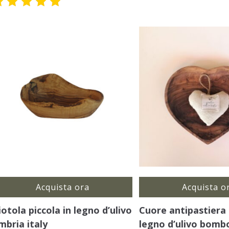
Valutato
Valutato
5.00
su
5.00
su
5
5
Acquista ora
Acquista o
iotola piccola in legno d’ulivo
Cuore antipastiera 
mbria italy
legno d’ulivo bomb