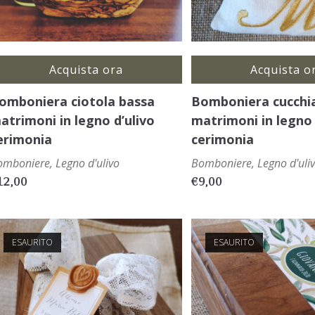
Acquista ora
Acquista o
omboniera ciotola bassa
Bomboniera cucchi
atrimoni in legno d’ulivo
matrimoni in legno 
erimonia
cerimonia
omboniere
,
Legno d'ulivo
Bomboniere
,
Legno d'uli
12,00
€
9,00
ESAURITO
ESAURITO