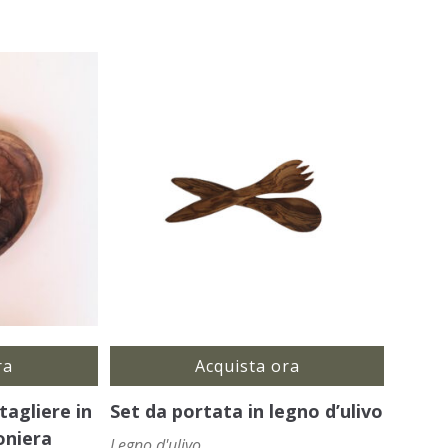
ra
Acquista ora
tagliere in
Set da portata in legno d’ulivo
oniera
Legno d'ulivo