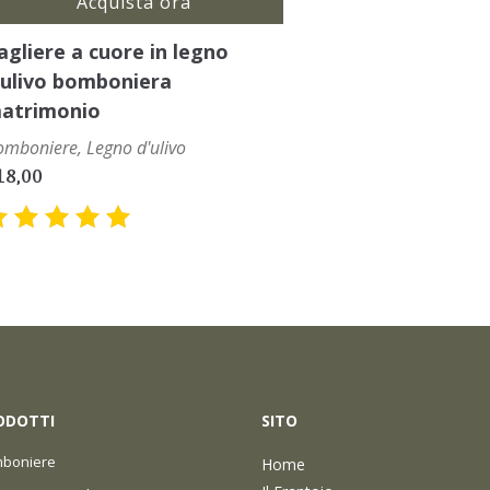
Acquista ora
agliere a cuore in legno
’ulivo bomboniera
atrimonio
omboniere
,
Legno d'ulivo
18,00
Valutato
5.00
su
5
ODOTTI
SITO
boniere
Home