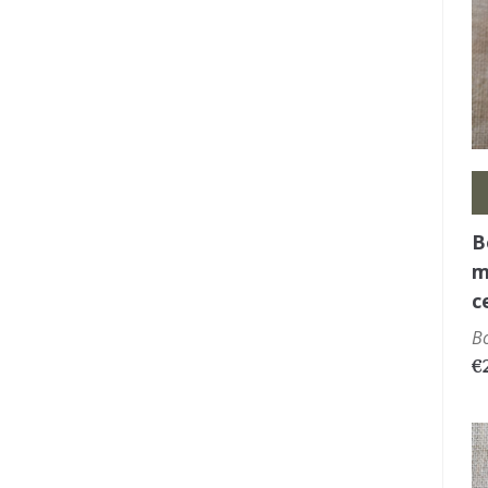
B
m
c
B
€