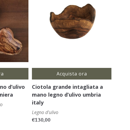
ra
Acquista ora
no d’ulivo
Ciotola grande intagliata a
niera
mano legno d’ulivo umbria
italy
vo
Legno d'ulivo
€
130,00