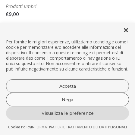
Prodotti umbri
€
9,00
Per fornire le migliori esperienze, utilizziamo tecnologie come i
Tutti i prodotti
cookie per memorizzare e/o accedere alle informazioni del
dispositivo. Il consenso a queste tecnologie ci permetterà di
elaborare dati come il comportamento di navigazione o ID
Olio extravergine d'oliva
unici su questo sito. Non acconsentire o ritirare il consenso
può influire negativamente su alcune caratteristiche e funzioni.
Limon'oio
Accetta
Prodotti umbri
Nega
Visualizza le preferenze
Cosmetici naturali
Cookie Policy
INFORMATIVA PER IL TRATTAMENTO DEI DATI PERSONALI
Bomboniere