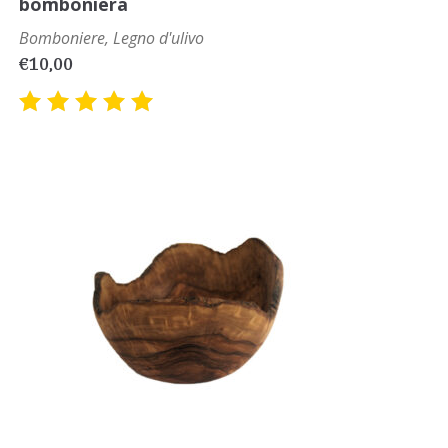
bomboniera
Bomboniere
,
Legno d'ulivo
€
10,00
Valutato
5.00
su
5