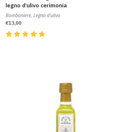
legno d’ulivo cerimonia
Bomboniere
,
Legno d'ulivo
€
13,00
Valutato
5.00
su
5