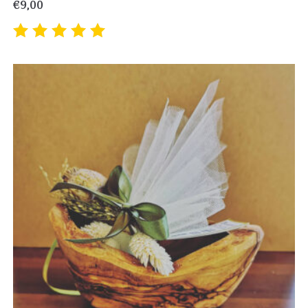
€
9,00
Valutato
5.00
su
5