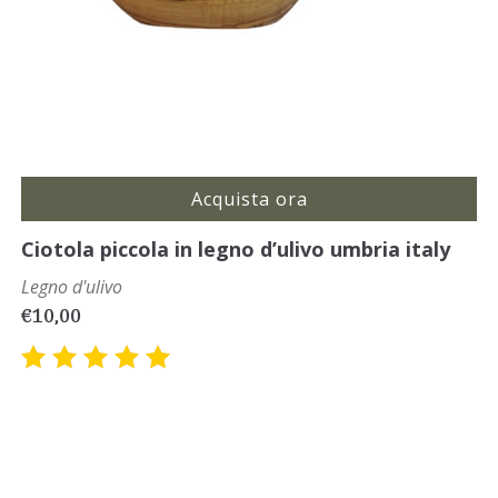
Acquista ora
Ciotola piccola in legno d’ulivo umbria italy
Legno d'ulivo
€
10,00
Valutato
5.00
su
5