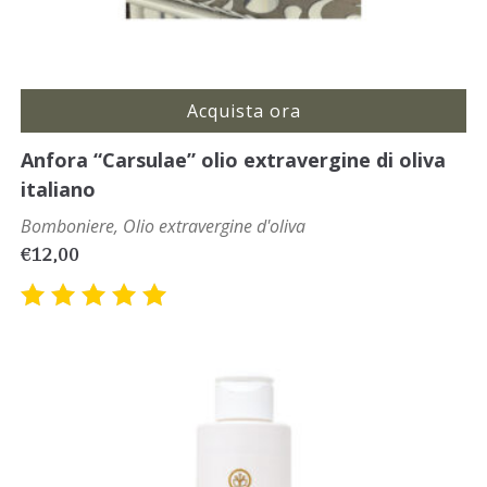
Acquista ora
Anfora “Carsulae” olio extravergine di oliva
italiano
Bomboniere
,
Olio extravergine d'oliva
€
12,00
Valutato
5.00
su
5